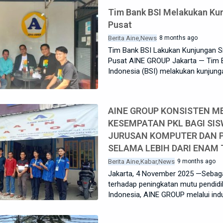
Tim Bank BSI Melakukan Ku
Pusat
Berita Aine
News
8 months ago
Tim Bank BSI Lakukan Kunjungan Si
Pusat AINE GROUP Jakarta — Tim B
Indonesia (BSI) melakukan kunjun
AINE GROUP KONSISTEN M
KESEMPATAN PKL BAGI SI
JURUSAN KOMPUTER DAN 
SELAMA LEBIH DARI ENAM
Berita Aine
Kabar
News
9 months ago
Jakarta, 4 November 2025 —Sebag
terhadap peningkatan mutu pendidik
Indonesia, AINE GROUP melalui ind