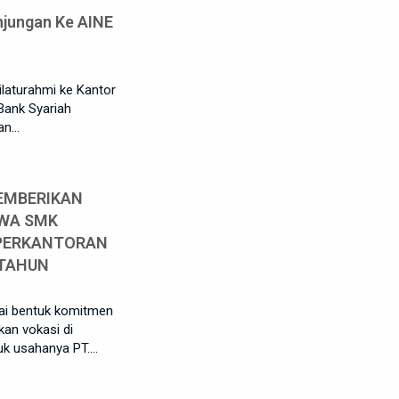
njungan Ke AINE
laturahmi ke Kantor
ank Syariah
gan…
EMBERIKAN
SWA SMK
PERKANTORAN
 TAHUN
ai bentuk komitmen
an vokasi di
uk usahanya PT.…