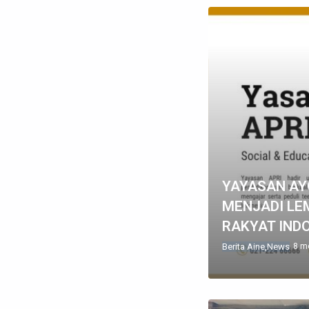
YAYASAN AYO
MENJADI LE
RAKYAT IND
Berita Aine
News
8 m