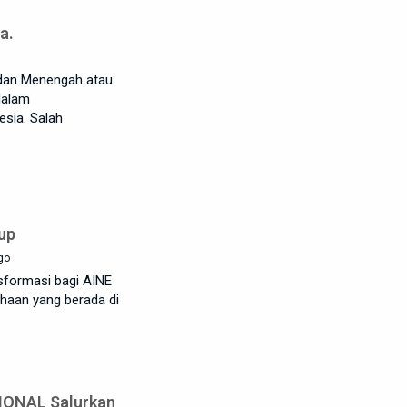
i
a.
, dan Menengah atau
dalam
sia. Salah
up
go
sformasi bagi AINE
ahaan yang berada di
IONAL Salurkan