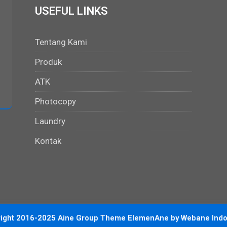
USEFUL LINKS
Tentang Kami
Produk
ATK
Photocopy
Laundry
Kontak
right 2016-2025 Aine Group Theme
ElemenAne
by
Webane Indo