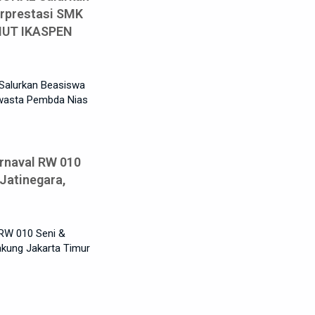
erprestasi SMK
HUT IKASPEN
Salurkan Beasiswa
Swasta Pembda Nias
rnaval RW 010
Jatinegara,
 RW 010 Seni &
akung Jakarta Timur