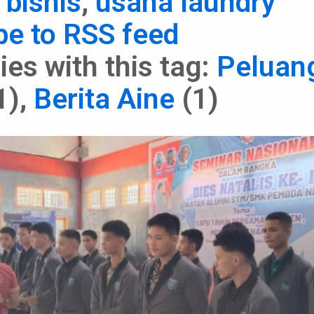
 bisnis
,
usaha laundry
be to RSS feed
es with this tag:
Peluan
1)
,
Berita Aine
(1)