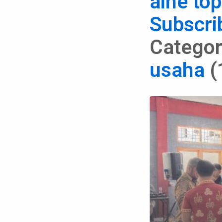
aine top
Subscri
Categori
usaha
(